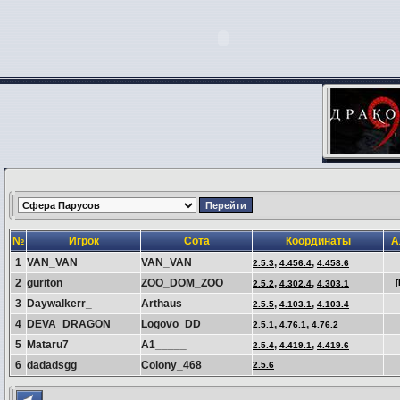
№
Игрок
Сота
Координаты
А
1
VAN_VAN
VAN_VAN
,
,
2.5.3
4.456.4
4.458.6
2
guriton
ZOO_DOM_ZOO
,
,
2.5.2
4.302.4
4.303.1
3
Daywalkerr_
Arthaus
,
,
2.5.5
4.103.1
4.103.4
4
DEVA_DRAGON
Logovo_DD
,
,
2.5.1
4.76.1
4.76.2
5
Mataru7
A1_____
,
,
2.5.4
4.419.1
4.419.6
6
dadadsgg
Colony_468
2.5.6