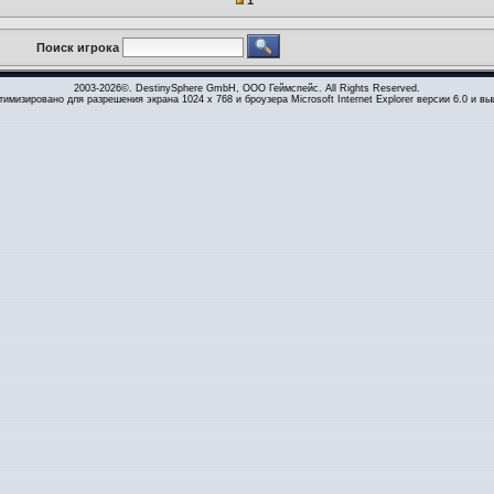
1
Поиск игрока
2003-2026©. DestinySphere GmbH, ООО Геймспейс. All Rights Reserved.
тимизировано для разрешения экрана 1024 x 768 и броузера Microsoft Internet Explorer версии 6.0 и вы