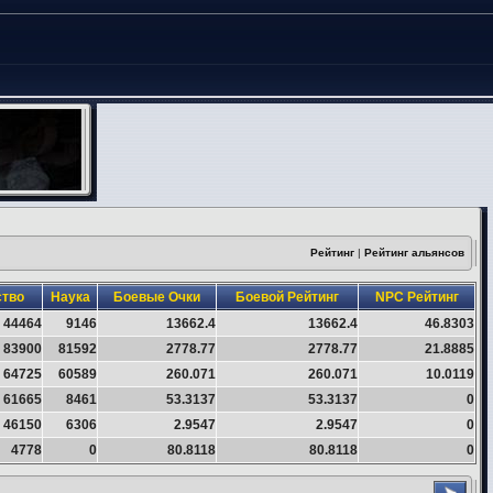
Рейтинг
|
Рейтинг альянсов
ство
Наука
Боевые Очки
Боевой Рейтинг
NPC Рейтинг
44464
9146
13662.4
13662.4
46.8303
83900
81592
2778.77
2778.77
21.8885
64725
60589
260.071
260.071
10.0119
61665
8461
53.3137
53.3137
0
46150
6306
2.9547
2.9547
0
4778
0
80.8118
80.8118
0