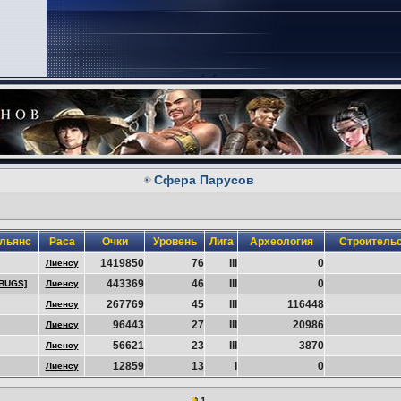
Сфера Парусов
льянс
Раса
Очки
Уровень
Лига
Археология
Строитель
1419850
76
III
0
Лиенсу
443369
46
III
0
[BUGS]
Лиенсу
267769
45
III
116448
Лиенсу
96443
27
III
20986
Лиенсу
56621
23
III
3870
Лиенсу
12859
13
I
0
Лиенсу