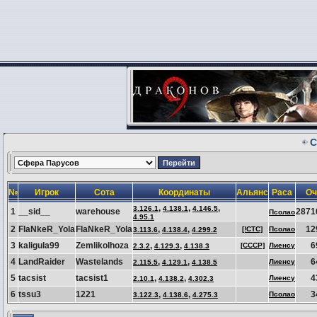
С
№
Игрок
Сота
Координаты
Альянс
Раса
Оч
,
,
,
3.126.1
4.138.1
4.146.5
1
__sid__
warehouse
2871
Псолао
4.95.1
2
FlaNkeR_Yola
FlaNkeR_Yola
,
,
12
[!CTC]
Псолао
3.113.6
4.138.4
4.299.2
3
kaligula99
Zemlikolhoza
,
,
6
[CCCP]
Лиенсу
2.3.2
4.129.3
4.138.3
4
LandRaider
Wastelands
,
,
6
Лиенсу
2.115.5
4.129.1
4.138.5
5
tacsist
tacsist1
,
,
4
Лиенсу
2.10.1
4.138.2
4.302.3
6
tssu3
1221
,
,
3
Псолао
3.122.3
4.138.6
4.275.3