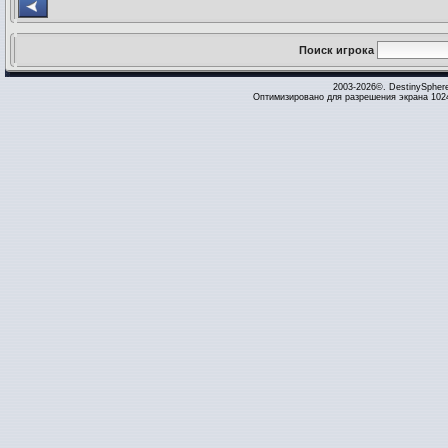
Поиск игрока
2003-2026©. DestinySpher
Оптимизировано для разрешения экрана 1024 x