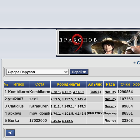
С
№
Игрок
Сота
Координаты
Альянс
Раса
Очки
Уро
1
Kombikorm
Kombikorm
,
,
1290854
[BUGS]
Лиенсу
2.78.1
4.13.2
4.145.2
2
ytul2007
sex1
,
,
107350
Лиенсу
2.53.5
4.117.5
4.145.4
3
Claudius
Karakuren
,
,
89604
Лиенсу
2.11.1
4.145.1
4.145.3
4
abkbys
moy_domik
,
,
86551
[PHRATRY]
Воранер
1.70.1
4.101.5
4.145.5
5
Burka
17032000
,
33803
Лиенсу
2.46.6
4.145.6