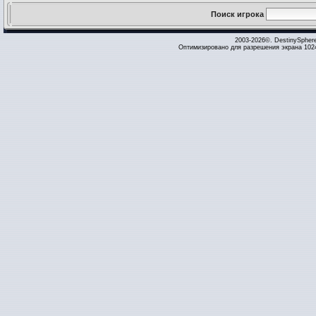
Поиск игрока
2003-2026©. DestinySpher
Оптимизировано для разрешения экрана 1024 x