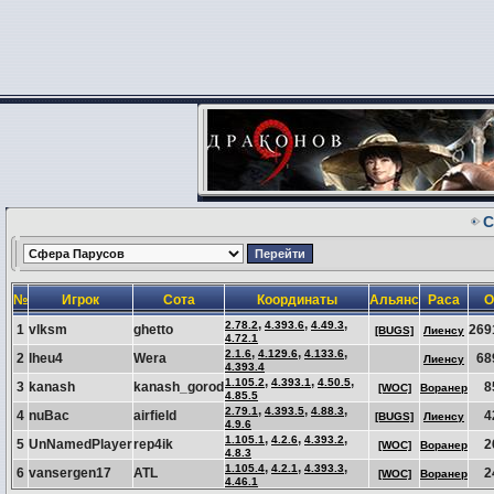
С
№
Игрок
Сота
Координаты
Альянс
Раса
О
,
,
,
2.78.2
4.393.6
4.49.3
1
vlksm
ghetto
269
[BUGS]
Лиенсу
4.72.1
,
,
,
2.1.6
4.129.6
4.133.6
2
lheu4
Wera
68
Лиенсу
4.393.4
,
,
,
1.105.2
4.393.1
4.50.5
3
kanash
kanash_gorod
8
[WOC]
Воранер
4.85.5
,
,
,
2.79.1
4.393.5
4.88.3
4
nuBac
airfield
4
[BUGS]
Лиенсу
4.9.6
,
,
,
1.105.1
4.2.6
4.393.2
5
UnNamedPlayer
rep4ik
2
[WOC]
Воранер
4.8.3
,
,
,
1.105.4
4.2.1
4.393.3
6
vansergen17
ATL
2
[WOC]
Воранер
4.46.1