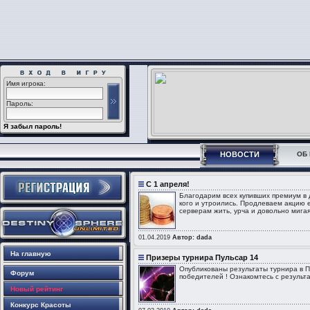
Имя игрока:
Пароль:
Я забыл пароль!
НОВОСТИ
ОБ 
C 1 апреля!
Благодарим всех купивших премиум в д
кого и утроились. Продлеваем акцию е
серверам жить, урча и довольно мига
01.04.2019
Автор: dada
На главную
Призеры турнира Пульсар 14
Опубликованы результаты турнира в П
Форум
победителей ! Ознакомтесь с результа
Новый рейтинг
Конкурс Красоты