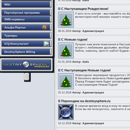
07.03.2019
Автор: dada
Wiki
С Наступающим Рождеством!
Партнёрская программа
У кого есть елочки - выставляйте на 
волюнтаристкой манере нашего искус
SMS-сервисы
Альфа-Портал
06.01.2019
Автор: Администрация
Турниры
С Новым годом!
ICQ-Консультант
Лучшие нам всем пожелания в Наступи
встреч с любимыми друзьями, вообще 
бабла, наконец, просто найти! Будем 
DestinySphere Billing
01.01.2019
Автор: dada
С Наступающим Новым годом!
Новогоднее перемирие продлится с 20.
В биллинге включена Новогодняя
расп
Перед Рождеством будет распродажа и
С наступающим Новым Годом!
25.12.2018
Автор: Администрация
Переходим на destinysphere.ru
В скором времени вход в игру по коро
Если вы им пользуетесь, занесите в за
10.12.2018
Автор: Администрация