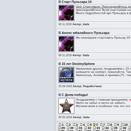
Старт Пульсара 14
Upd: Стартовали. Присоединяйтесь до
присоеднияйтесь! Всем участникам на
Много подробностей про Пульсары в ф
20.11.2018
Автор: dada
Анонс юбилейного Пульсара
Мы планируем стартовать Пульсар 20 н
08.11.2018
Автор: dada
15 лет DestinySphere
Уважаемые друзья, поздравляем с 15 л
напишите на саппорт, пожалуйста. Так
Змееносца, Анлима и приемок (?) - та
25.09.2018
Автор: Разработчики
C Днем победы!
Поздравляем с главным праздником,
с
Никто не забыт и ничто не забыто.
Желаем всем и особенно тем, кто это 
09.05.2018
Автор: dada
6
1
2
3
4
5
7
8
9
10
29
30
31
32
33
34
35
36