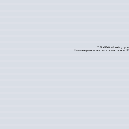
2003-2026.© DestinySphe
Оптимизировано для разрешения экрана 1024 