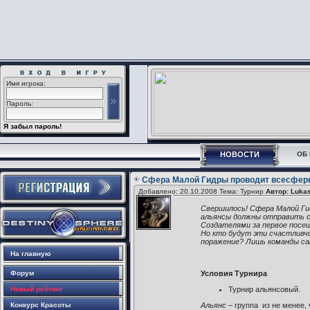
Имя игрока:
Пароль:
Я забыл пароль!
НОВОСТИ
ОБ 
Сфера Малой Гидры проводит всесферн
Добавлено: 20.10.2008 Тема: Турнир
Автор: Lukas
Свершилось! Сфера Малой Гид
альянсы должны отправить св
Создателями за первое пос
Но кто будут эти счастливчи
поражение? Лишь команды с
На главную
Форум
Условия Турнира
Новый рейтинг
Турнир альянсовый.
Конкурс Красоты
Альянс
– группа из не менее,