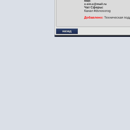
Mail
:
x-sin-x@mail.ru
Чат Сферы:
Канал #dsnosorog
Добавлено:
Техническая подд