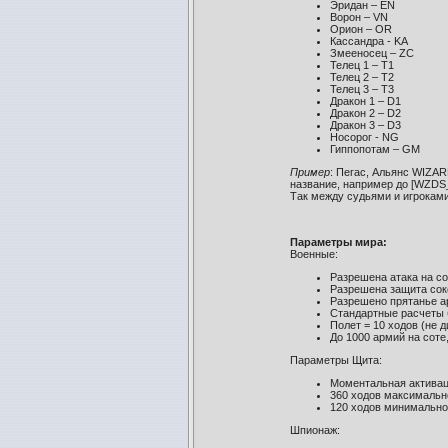
Эридан – EN
Ворон – VN
Орион – OR
Кассандра - KA
Змееносец – ZC
Телец 1 – T1
Телец 2 – T2
Телец 3 – T3
Дракон 1 – D1
Дракон 2 – D2
Дракон 3 – D3
Носорог - NG
Гиппопотам – GM
Пример
: Пегас, Альянс WIZA
название, например до [WZDS_
Так между судьями и игроками
Параметры мира:
Военные:
Разрешена атака на с
Разрешена защита со
Разрешено прятанье ар
Стандартные расчеты 
Полет = 10 ходов (не 
До 1000 армий на соте
Параметры Щита:
Моментальная актива
360 ходов максимальн
120 ходов минимальн
Шпионаж: