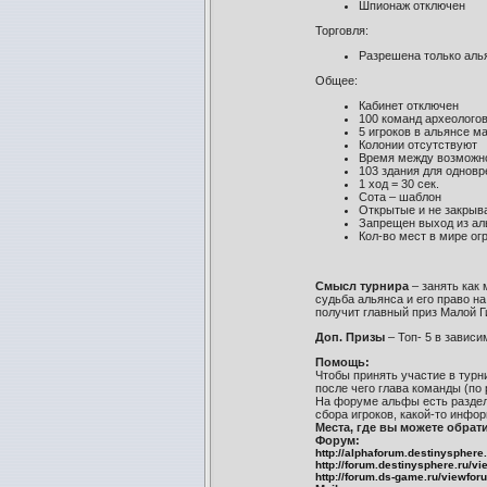
Шпионаж отключен
Торговля:
Разрешена только аль
Общее:
Кабинет отключен
100 команд археолого
5 игроков в альянсе м
Колонии отсутствуют
Время между возможно
103 здания для однов
1 ход = 30 сек.
Сота – шаблон
Открытые и не закрыв
Запрещен выход из ал
Кол-во мест в мире ог
Смысл турнира
– занять как
судьба альянса и его право на
получит главный приз Малой Г
Доп. Призы
– Топ- 5 в зависим
Помощь:
Чтобы принять участие в турни
после чего глава команды (по 
На форуме альфы есть раздел
сбора игроков, какой-то информ
Места, где вы можете обрат
Форум:
http://alphaforum.destinysphere
http://forum.destinysphere.ru/v
http://forum.ds-game.ru/view