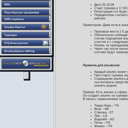
Wiki
Дата 25.10.08
Старт турнира в 17.00
Регистрация сот будет
Партнёрская программа
Победителем считаетс
рейтинг.
SMS-сервисы
Примечание: Даже если в алья
Альфа-Портал
Призовые места 1-5 да
Обязательно соблюден
Турниры
случае подозрения аль
участие в с следующих
ICQ-Консультант
Игроки, не принадлежа
Через час после начал
DestinySphere Billing
составе будут запреще
Правила для альянсов:
Каждый альянс может п
При старте турнира ли
Сокращение альянса д
чьи интересы представ
указать родное.
Пример: Есть альянс в сфере 
Он создает альянс на турнире
В связи с ограничением симво
Терра Нова – TN
Волк – WF
Стрелец - ST
Лев – LN
Водолей – AS
Пегас – PS
Феникс – PX