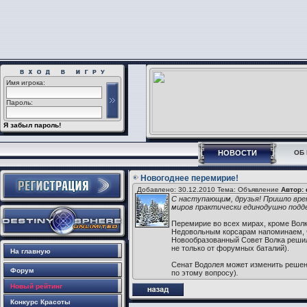
Имя игрока:
Пароль:
Я забыл пароль!
НОВОСТИ
ОБ 
Новогоднее перемирие!
Добавлено: 30.12.2010 Тема: Объявление
Автор:
С наступающим, друзья! Пришло вре
миров практически единодушно подде
Перемирие во всех мирах, кроме Волка
Недовольным корсарам напоминаем, ч
Новообразованный Совет Волка решил 
не только от форумных баталий).
На главную
Сенат Водолея может изменить решен
Форум
по этому вопросу)
.
Новый рейтинг
Конкурс Красоты