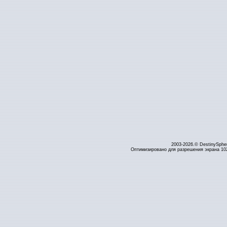
2003-2026.© DestinySphe
Оптимизировано для разрешения экрана 1024 