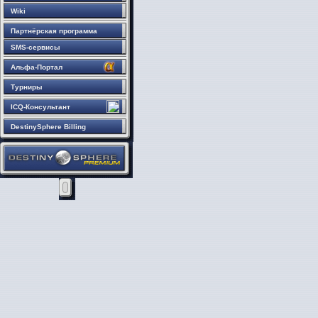
Wiki
Партнёрская программа
SMS-сервисы
Альфа-Портал
Турниры
ICQ-Консультант
DestinySphere Billing