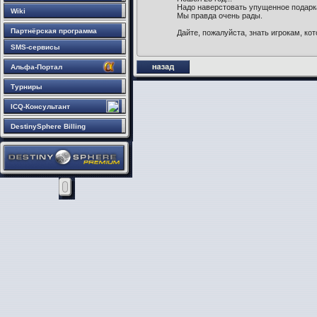
Надо наверстовать упущенное подарка
Wiki
Мы правда очень рады.
Партнёрская программа
Дайте, пожалуйста, знать игрокам, кот
SMS-сервисы
Альфа-Портал
Турниры
ICQ-Консультант
DestinySphere Billing