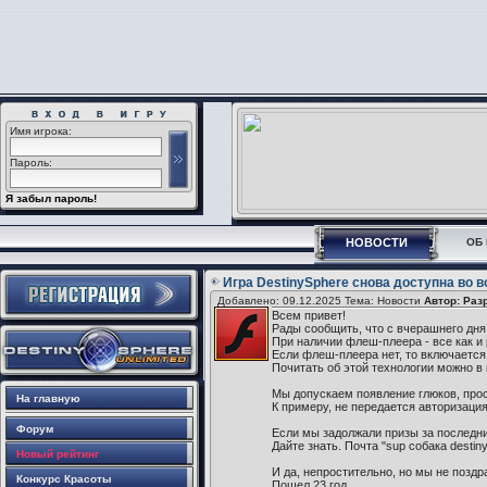
Имя игрока:
Пароль:
Я забыл пароль!
НОВОСТИ
ОБ 
Игра DestinySphere снова доступна во в
Добавлено: 09.12.2025 Тема: Новости
Автор: Раз
Всем привет!
Рады сообщить, что с вчерашнего дня
При наличии флеш-плеера - все как и
Если флеш-плеера нет, то включается 
Почитать об этой технологии можно в ин
Мы допускаем появление глюков, прос
На главную
К примеру, не передается авторизация
Форум
Если мы задолжали призы за последний
Дайте знать. Почта "sup собака desti
Новый рейтинг
И да, непростительно, но мы не поздр
Конкурс Красоты
Пошел 23 год...