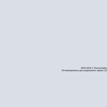
2003-2026.© DestinySphe
Оптимизировано для разрешения экрана 1024 