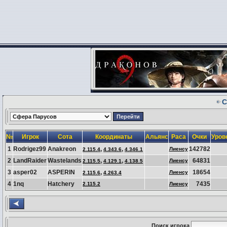
С
№
Игрок
Сота
Координаты
Альянс
Раса
Очки
Уров
1
Rodrigez99
Anakreon
,
,
142782
Лиенсу
2.115.4
4.343.6
4.346.1
2
LandRaider
Wastelands
,
,
64831
Лиенсу
2.115.5
4.129.1
4.138.5
3
asper02
ASPERIN
,
18654
Лиенсу
2.115.6
4.263.4
4
1nq
Hatchery
7435
2.115.2
Лиенсу
Поиск игрока