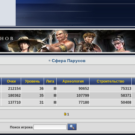
Сфера Парусов
Очки
Уровень
Лига
Археология
Строительство
212154
36
III
90652
75313
180362
35
III
107799
58371
137710
31
III
77180
50408
1
Поиск игрока