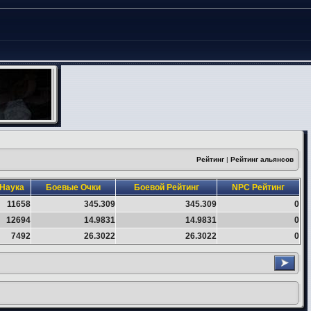
Рейтинг
|
Рейтинг альянсов
Наука
Боевые Очки
Боевой Рейтинг
NPC Рейтинг
11658
345.309
345.309
0
12694
14.9831
14.9831
0
7492
26.3022
26.3022
0