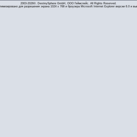
2003-2026©. DestinySphere GmbH, ООО Геймспейс. All Rights Reserved.
тимизировано для разрешения экрана 1024 x 768 и броузера Microsoft Internet Explorer версии 6.0 и вы