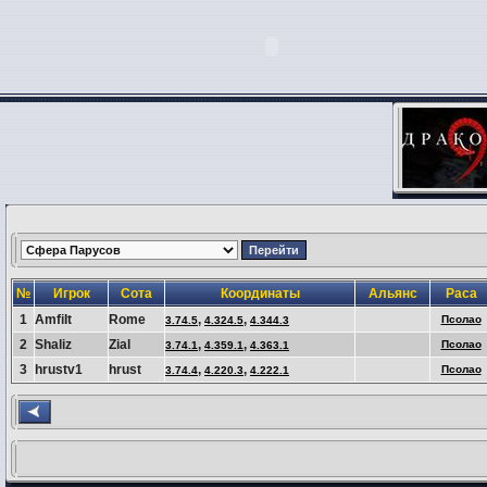
№
Игрок
Сота
Координаты
Альянс
Раса
1
AmfiIt
Rome
,
,
Псолао
3.74.5
4.324.5
4.344.3
2
Shaliz
Zial
,
,
Псолао
3.74.1
4.359.1
4.363.1
3
hrustv1
hrust
,
,
Псолао
3.74.4
4.220.3
4.222.1