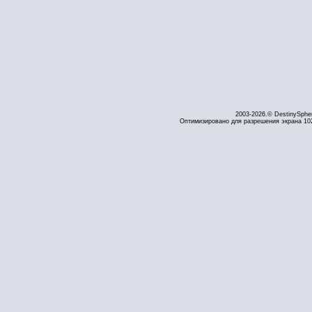
2003-2026.© DestinySphe
Оптимизировано для разрешения экрана 1024 