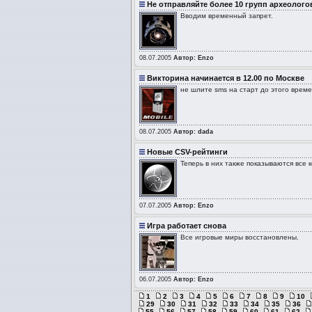
Не отправляйте более 10 групп археолого
Вводим временный запрет.
08.07.2005
Автор: Enzo
Викторина начинается в 12.00 по Москве
не шлите sms на старт до этого време
08.07.2005
Автор: dada
Новые CSV-рейтинги
Теперь в них также показываются все 
07.07.2005
Автор: Enzo
Игра работает снова
Все игровые миры восстановлены.
06.07.2005
Автор: Enzo
1
2
3
4
5
6
7
8
9
10
29
30
31
32
33
34
35
36
55
56
57
58
59
60
61
62