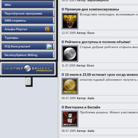
18.07.2005
Автор: Барабанщиков
Wiki
Премиум-дни компенсированы
Партнёрская программа
Вследствие неполадок, возникавших 
SMS-сервисы
Альфа-Портал
12.07.2005
Автор: Enzo
Турниры
Рейтинги доступны в полном объёме!
ICQ-Консультант
Старые добрые рейтинги открыты внов
DestinySphere Billing
11.07.2005
Автор: Enzo
10 июля в 23.59 истекает срок когда можно
оплатив годовой абонемент получить 
09.07.2005
Автор: dada
Викторина и Билайн
Проблема решена. Можно участвовать
08.07.2005
Автор: dada