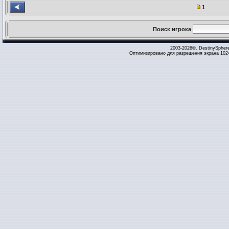
1
Поиск игрока
2003-2026©. DestinySpher
Оптимизировано для разрешения экрана 1024 x