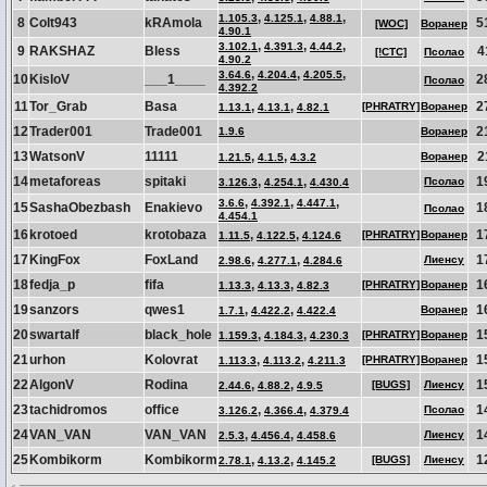
,
,
,
1.105.3
4.125.1
4.88.1
8
Colt943
kRAmola
5
[WOC]
Воранер
4.90.1
,
,
,
3.102.1
4.391.3
4.44.2
9
RAKSHAZ
Bless
4
[!CTC]
Псолао
4.90.2
,
,
,
3.64.6
4.204.4
4.205.5
10
KisloV
___1____
2
Псолао
4.392.2
11
Tor_Grab
Basa
,
,
2
[PHRATRY]
Воранер
1.13.1
4.13.1
4.82.1
12
Trader001
Trade001
2
1.9.6
Воранер
13
WatsonV
11111
,
,
2
Воранер
1.21.5
4.1.5
4.3.2
14
metaforeas
spitaki
,
,
1
Псолао
3.126.3
4.254.1
4.430.4
,
,
,
3.6.6
4.392.1
4.447.1
15
SashaObezbash
Enakievo
1
Псолао
4.454.1
16
krotoed
krotobaza
,
,
1
[PHRATRY]
Воранер
1.11.5
4.122.5
4.124.6
17
KingFox
FoxLand
,
,
1
Лиенсу
2.98.6
4.277.1
4.284.6
18
fedja_p
fifa
,
,
1
[PHRATRY]
Воранер
1.13.3
4.13.3
4.82.3
19
sanzors
qwes1
,
,
1
Воранер
1.7.1
4.422.2
4.422.4
20
swartalf
black_hole
,
,
1
[PHRATRY]
Воранер
1.159.3
4.184.3
4.230.3
21
urhon
Kolovrat
,
,
1
[PHRATRY]
Воранер
1.113.3
4.113.2
4.211.3
22
AlgonV
Rodina
,
,
1
[BUGS]
Лиенсу
2.44.6
4.88.2
4.9.5
23
tachidromos
office
,
,
1
Псолао
3.126.2
4.366.4
4.379.4
24
VAN_VAN
VAN_VAN
,
,
1
Лиенсу
2.5.3
4.456.4
4.458.6
25
Kombikorm
Kombikorm
,
,
1
[BUGS]
Лиенсу
2.78.1
4.13.2
4.145.2