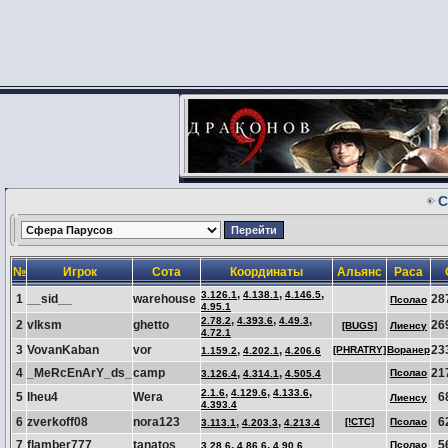
С
№
Игрок
Сота
Координаты
Альянс
Раса
,
,
,
3.126.1
4.138.1
4.146.5
1
__sid__
warehouse
28
Псолао
4.95.1
,
,
,
2.78.2
4.393.6
4.49.3
2
vlksm
ghetto
26
[BUGS]
Лиенсу
4.72.1
3
VovanKaban
vor
,
,
23
[PHRATRY]
Воранер
1.159.2
4.202.1
4.206.6
4
_MeRcEnArY_ds_
camp
,
,
21
Псолао
3.126.4
4.314.1
4.505.4
,
,
,
2.1.6
4.129.6
4.133.6
5
lheu4
Wera
6
Лиенсу
4.393.4
6
zverkoff08
nora123
,
,
6
[!CTC]
Псолао
3.113.1
4.203.3
4.213.4
7
flamber777
tanatos
,
,
5
Псолао
3.28.6
4.86.6
4.90.6