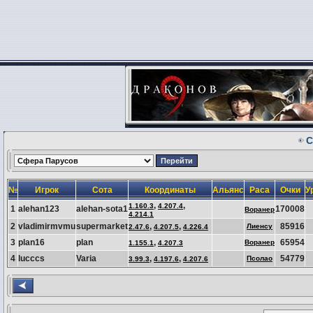
С
№
Игрок
Сота
Координаты
Альянс
Раса
Очки
У
,
,
1.160.3
4.207.4
1
alehan123
alehan-sota1
170008
Воранер
4.214.1
2
vladimirmvmu
supermarket
,
,
85916
Лиенсу
2.47.6
4.207.5
4.226.4
3
plan16
plan
,
65954
Воранер
1.155.1
4.207.3
4
lucccs
Varia
,
,
54779
Псолао
3.99.3
4.197.6
4.207.6