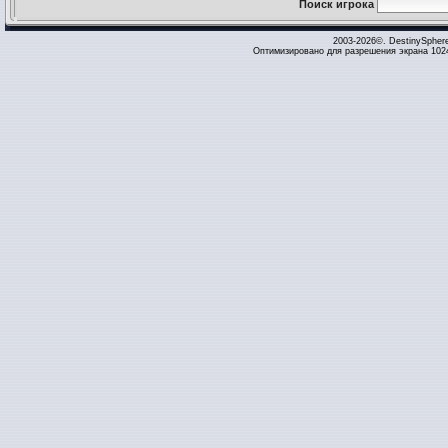
Поиск игрока
2003-2026©. DestinySpher
Оптимизировано для разрешения экрана 1024 x