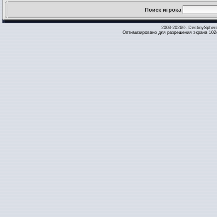
Поиск игрока
2003-2026©. DestinySpher
Оптимизировано для разрешения экрана 1024 x