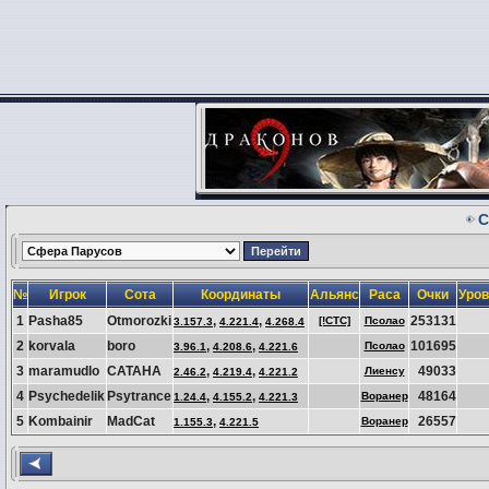
С
№
Игрок
Сота
Координаты
Альянс
Раса
Очки
Уров
1
Pasha85
Otmorozki
,
,
253131
[!CTC]
Псолао
3.157.3
4.221.4
4.268.4
2
korvala
boro
,
,
101695
Псолао
3.96.1
4.208.6
4.221.6
3
maramudlo
CATAHA
,
,
49033
Лиенсу
2.46.2
4.219.4
4.221.2
4
Psychedelik
Psytrance
,
,
48164
Воранер
1.24.4
4.155.2
4.221.3
5
Kombainir
MadCat
,
26557
Воранер
1.155.3
4.221.5