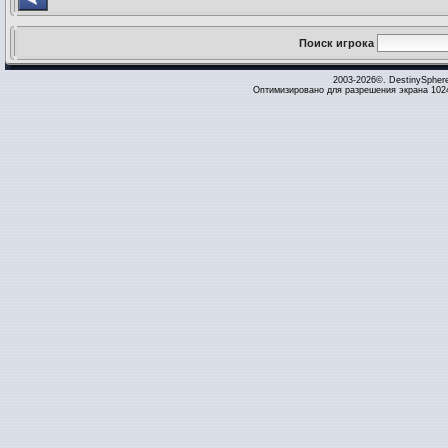
Поиск игрока
2003-2026©. DestinySpher
Оптимизировано для разрешения экрана 1024 x