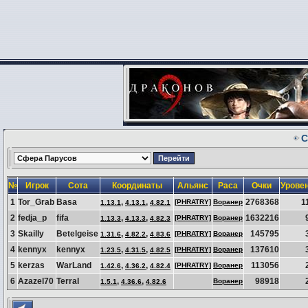
С
№
Игрок
Сота
Координаты
Альянс
Раса
Очки
Урове
1
Tor_Grab
Basa
,
,
2768368
1
[PHRATRY]
Воранер
1.13.1
4.13.1
4.82.1
2
fedja_p
fifa
,
,
1632216
[PHRATRY]
Воранер
1.13.3
4.13.3
4.82.3
3
Skailly
Betelgeise
,
,
145795
[PHRATRY]
Воранер
1.31.6
4.82.2
4.83.6
4
kennyx
kennyx
,
,
137610
[PHRATRY]
Воранер
1.23.5
4.31.5
4.82.5
5
kerzas
WarLand
,
,
113056
[PHRATRY]
Воранер
1.42.6
4.36.2
4.82.4
6
Azazel70
TerraI
,
,
98918
Воранер
1.5.1
4.36.6
4.82.6