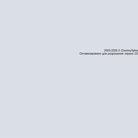
2003-2026.© DestinySphe
Оптимизировано для разрешения экрана 1024 