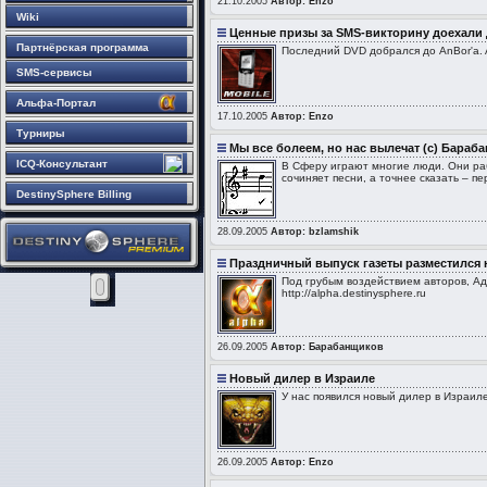
21.10.2005
Автор: Enzo
Wiki
Ценные призы за SMS-викторину доехали
Партнёрская программа
Последний DVD добрался до AnBor'a. A
SMS-сервисы
Альфа-Портал
17.10.2005
Автор: Enzo
Турниры
Мы все болеем, но нас вылечат (с) Бараб
ICQ-Консультант
В Сферу играют многие люди. Они раб
сочиняет песни, а точнее сказать – пе
DestinySphere Billing
28.09.2005
Автор: bzlamshik
Праздничный выпуск газеты разместился 
Под грубым воздействием авторов, А
http://alpha.destinysphere.ru
26.09.2005
Автор: Барабанщиков
Новый дилер в Израиле
У нас появился новый дилер в Израиле
26.09.2005
Автор: Enzo