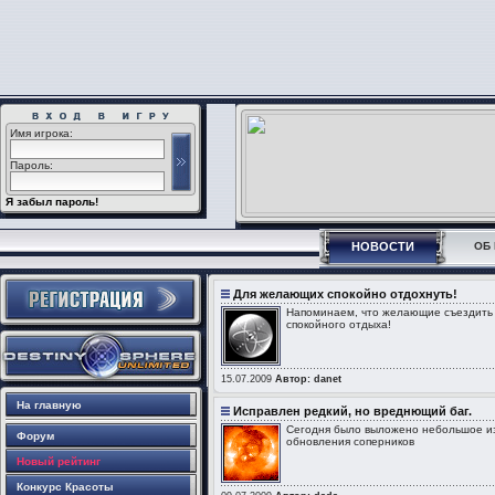
Имя игрока:
Пароль:
Я забыл пароль!
НОВОСТИ
ОБ 
Для желающих спокойно отдохнуть!
Напоминаем, что желающие съездить в
спокойного отдыха!
15.07.2009
Автор: danet
На главную
Исправлен редкий, но вреднющий баг.
Cегодня было выложено небольшое из
Форум
обновления соперников
Новый рейтинг
Конкурс Красоты