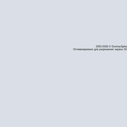
2003-2026.© DestinySphe
Оптимизировано для разрешения экрана 1024 