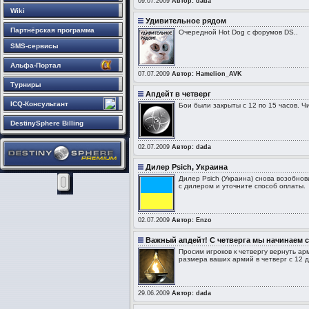
09.07.2009
Автор: dada
Wiki
Удивительное рядом
Партнёрская программа
Очередной Hot Dog с форумов DS..
SMS-сервисы
Альфа-Портал
07.07.2009
Автор: Hamelion_AVK
Турниры
Апдейт в четверг
ICQ-Консультант
Бои были закрыты с 12 по 15 часов. Чи
DestinySphere Billing
02.07.2009
Автор: dada
Дилер Psich, Украина
Дилер Psich (Украина) снова возобно
с дилером и уточните способ оплаты.
02.07.2009
Автор: Enzo
Важный апдейт! С четверга мы начинаем с
Просим игроков к четвергу вернуть а
размера ваших армий в четверг с 12 до
29.06.2009
Автор: dada