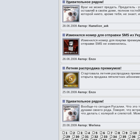
Удивительное рядом!
Враг не может предать. Предатель - э
оставляй в своём доме, полном гостей,
которой никто, кроме тебя, не знает,
28.06.2009
Автор: Hamelion_avk
Изменился номер для отправки SMS из У
Изменился номер для покупки премиум
отправки SMS не изменились.
26.06.2009
Автор: Enzo
Летняя распродажа премиумов!
Стартовала летняя распродажа премиу
открыта продажа пятилетних абонемент
25.06.2009
Автор: Enzo
Удивительное рядом!
Вообще-то сегодня Русалии. Что это 
духами своего рода. Говорят, что вст
что делать с холерой и слепотой. Мож
20.06.2009
Автор: Werlena
1
2
3
4
5
6
7
8
9
10
29
30
31
32
33
34
35
36