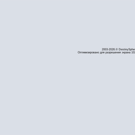
2003-2026.© DestinySphe
Оптимизировано для разрешения экрана 1024 