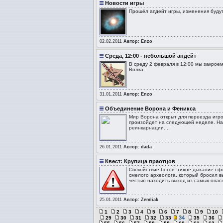
Новости игры
Прошёл апдейт игры, изменения будут
02.02.2011
Автор: Enzo
Среда, 12:00 - небольшой апдейт
В среду 2 февраля в 12:00 мы закрое
Волка.
31.01.2011
Автор: Enzo
Объединение Ворона и Феникса
Мир Ворона открыт для переезда игр
произойдет на следующей неделе. На
реинкарнации....
26.01.2011
Автор: dada
Квест: Крупица праотцов
Спокойствие богов, тихое дыхание сф
смелого археолога, который бросил вы
честью находить выход из самых опасн
25.01.2011
Автор: Zemliak
1
2
3
4
5
6
7
8
9
10
34
29
30
31
32
33
35
36