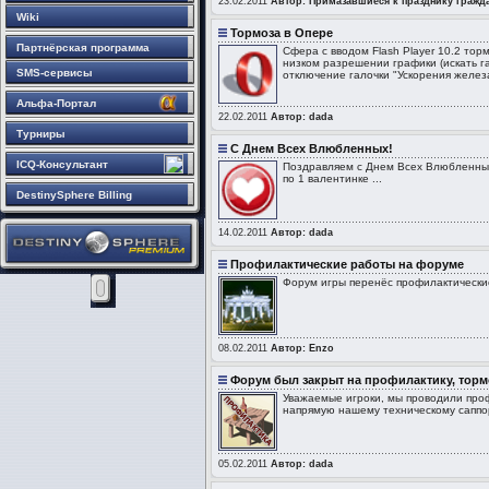
23.02.2011
Автор: Примазавшиеся к празднику гражд
Wiki
Тормоза в Опере
Партнёрская программа
Сфера с вводом Flash Player 10.2 тор
низком разрешении графики (искать га
SMS-сервисы
отключение галочки "Ускорения железа
Альфа-Портал
22.02.2011
Автор: dada
Турниры
С Днем Всех Влюбленных!
ICQ-Консультант
Поздравляем с Днем Всех Влюбленных
по 1 валентинке ...
DestinySphere Billing
14.02.2011
Автор: dada
Профилактические работы на форуме
Форум игры перенёс профилактические
08.02.2011
Автор: Enzo
Форум был закрыт на профилактику, тормо
Уважаемые игроки, мы проводили проф
напрямую нашему техническому саппор
05.02.2011
Автор: dada