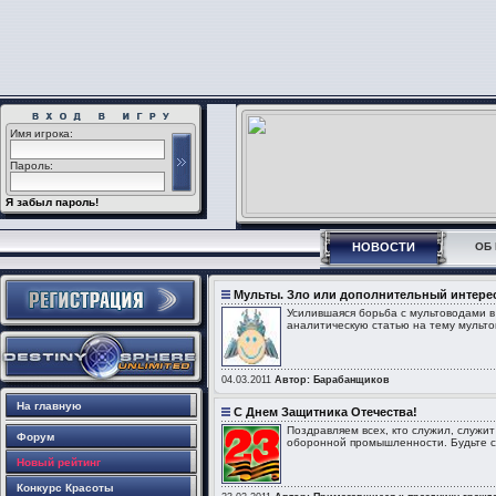
Имя игрока:
Пароль:
Я забыл пароль!
НОВОСТИ
ОБ 
Мульты. Зло или дополнительный интерес
Усилившаяся борьба с мультоводами в
аналитическую статью на тему мульто
04.03.2011
Автор: Барабанщиков
На главную
С Днем Защитника Отечества!
Поздравляем всех, кто служил, служит
Форум
оборонной промышленности. Будьте с
Новый рейтинг
Конкурс Красоты